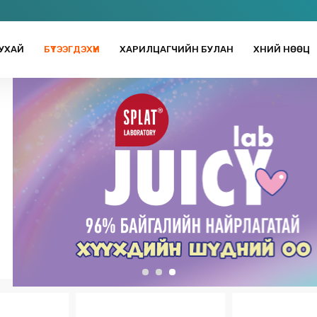
УХАЙ
БҮТЭЭГДЭХҮҮН
ХАРИЛЦАГЧИЙН БУЛАН
ХҮНИЙ НӨӨЦ