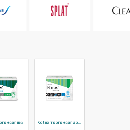
Kotex торгомсог шөнийн ариун цэврийн хэрэглэл 33см / 12ш
Kotex торгомсог ариун цэврийн хэрэглэл 29см / 14ш