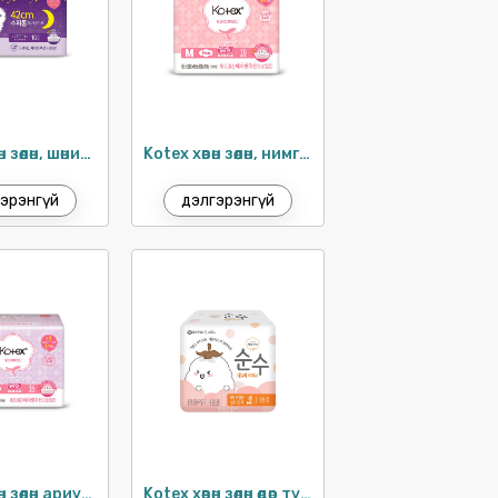
Kotex хөвөн зөөлөн, шөнийн урт хэрэглэл 42см / 10ш
Kotex хөвөн зөөлөн, нимгэн ариун цэврийн хэрэглэл 24см / 18ш
эрэнгүй
дэлгэрэнгүй
Kotex хөвөн зөөлөн ариун цэврийн хэрэглэл 26см / 12ш
Kotex хөвөн зөөлөн өдөр тутам 17.5см / 20ш