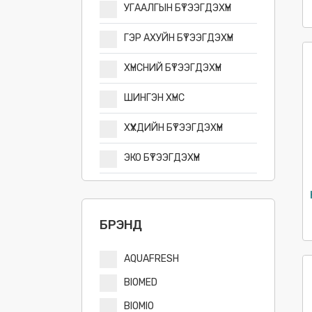
УГААЛГЫН БҮТЭЭГДЭХҮҮН
ГЭР АХУЙН БҮТЭЭГДЭХҮҮН
ХҮНСНИЙ БҮТЭЭГДЭХҮҮН
ШИНГЭН ХҮНС
ХҮҮХДИЙН БҮТЭЭГДЭХҮҮН
ЭКО БҮТЭЭГДЭХҮҮН
БРЭНД
AQUAFRESH
BIOMED
BIOMIO