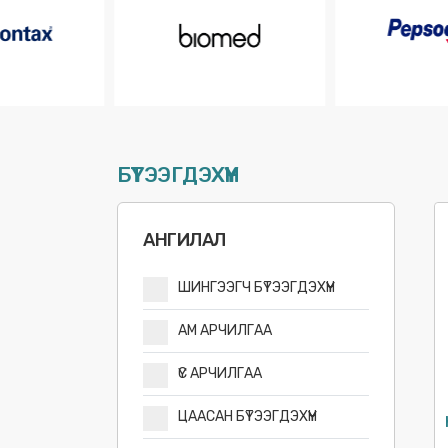
БҮТЭЭГДЭХҮҮН
АНГИЛАЛ
ШИНГЭЭГЧ БҮТЭЭГДЭХҮҮН
АМ АРЧИЛГАА
ҮС АРЧИЛГАА
ЦААСАН БҮТЭЭГДЭХҮҮН