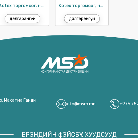
Kotex торгомсог, нимгэн ариун цэврийн хэрэглэл 24см / 18ш
Kotex торгомсог, нимгэн ариун цэврийн хэрэглэл 21см / 18ш
дэлгэрэнгүй
дэлгэрэнгүй
оо, Махатма Ганди
info@msm.mn
+976 75
БРЭНДИЙН фЭЙСБҮҮК ХУУДСУУД