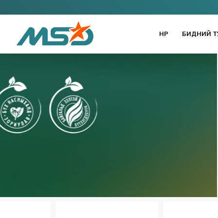
НҮҮР
БИДНИЙ Т