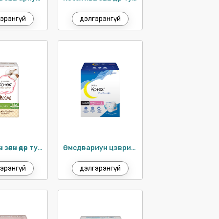
эрэнгүй
дэлгэрэнгүй
Kotex хөвөн зөөлөн өдөр тутам 15см / 40ш
Өмсдөг ариун цэврийн хэрэглэл S-M / 8ш
эрэнгүй
дэлгэрэнгүй