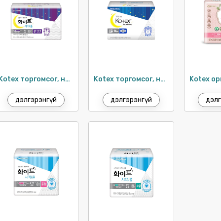
Kotex торгомсог, нимгэн шөнийн хэрэглэл 42см / 10ш
Kotex торгомсог, нимгэн шөнийн хэрэглэл 33см / 14ш
дэлгэрэнгүй
дэлгэрэнгүй
дэлг