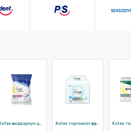
Kotex өмсдөг ариун цэврийн хэрэглэл S-M / 2ш
Kotex торгомсог өдөр тутам 15см / 24ш