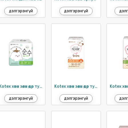
дэлгэрэнгүй
дэлгэрэнгүй
дэлг
Kotex хөвөн зөөлөн өдөр тутам 15см / 20ш
Kotex хөвөн зөөлөн өдөр тутам 17.5см / 36ш
дэлгэрэнгүй
дэлгэрэнгүй
дэлг