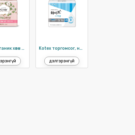
Kotex органик хөвөн зөөлөн өдөр тутам 17.5см / 18ш
Kotex торгомсог, нимгэн ариун цэврийн хэрэглэл 26см / 16ш
эрэнгүй
дэлгэрэнгүй