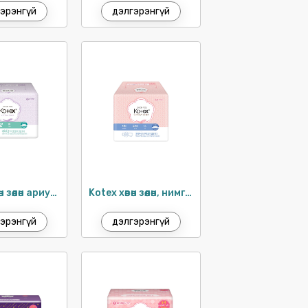
эрэнгүй
дэлгэрэнгүй
Kotex хөвөн зөөлөн ариун цэврийн хэрэглэл 24см / 18ш
Kotex хөвөн зөөлөн, нимгэн хэрэглэл 26см / 16ш
эрэнгүй
дэлгэрэнгүй