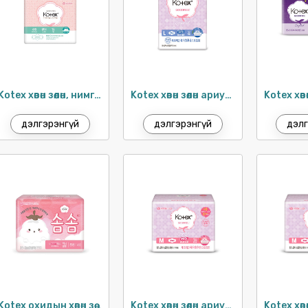
Kotex хөвөн зөөлөн, нимгэн хэрэглэл 21см / 18ш
Kotex хөвөн зөөлөн ариун цэврийн хэрэглэл 29см / 32ш
дэлгэрэнгүй
дэлгэрэнгүй
дэлг
Kotex охидын хөвөн зөөлөн хэрэглэл 23 см / 14ш
Kotex хөвөн зөөлөн ариун цэврийн хэрэглэл 29см / 12ш