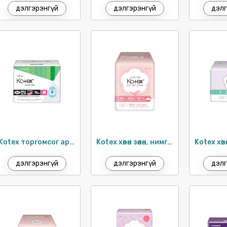
дэлгэрэнгүй
дэлгэрэнгүй
дэлг
Kotex торгомсог ариун цэврийн хэрэглэл 26см / 14ш
Kotex хөвөн зөөлөн, нимгэн хэрэглэл 24см / 8ш
дэлгэрэнгүй
дэлгэрэнгүй
дэлг