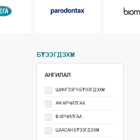
БҮТЭЭГДЭХҮҮН
АНГИЛАЛ
ШИНГЭЭГЧ БҮТЭЭГДЭХҮҮН
АМ АРЧИЛГАА
ҮС АРЧИЛГАА
ЦААСАН БҮТЭЭГДЭХҮҮН