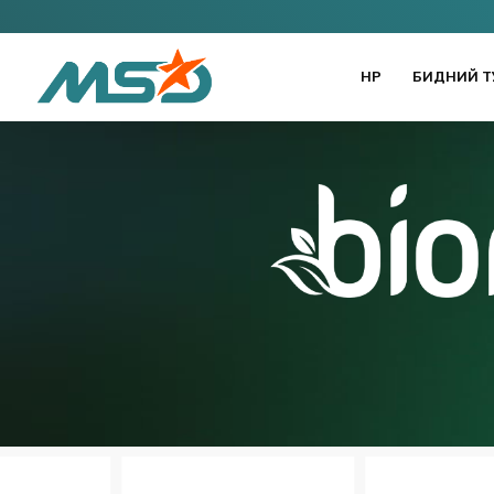
НҮҮР
БИДНИЙ Т