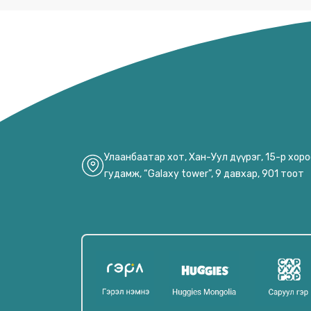
JOSE CUERVO
KELLOGG'S
KLEENEX
KOREGA
KOTEX
LIPTON
MR MUSCLE
Улаанбаатар хот, Хан-Уул дүүрэг, 15-р хор
гудамж, “Galaxy tower”, 9 давхар, 901 тоот
OFF
OMO
P/S
PARODONTAX
PATRON
PEPSODENT