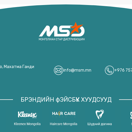
оо, Махатма Ганди
info@msm.mn
+976 75
БРЭНДИЙН фЭЙСБҮҮК ХУУДСУУД