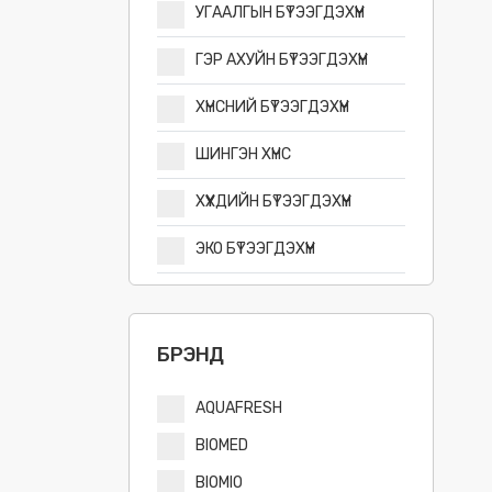
УГААЛГЫН БҮТЭЭГДЭХҮҮН
ГЭР АХУЙН БҮТЭЭГДЭХҮҮН
ХҮНСНИЙ БҮТЭЭГДЭХҮҮН
ШИНГЭН ХҮНС
ХҮҮХДИЙН БҮТЭЭГДЭХҮҮН
ЭКО БҮТЭЭГДЭХҮҮН
БРЭНД
AQUAFRESH
BIOMED
BIOMIO