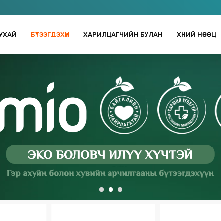
УХАЙ
БҮТЭЭГДЭХҮҮН
ХАРИЛЦАГЧИЙН БУЛАН
ХҮНИЙ НӨӨЦ