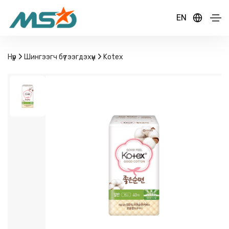
EN
Нүүр
Шингээгч бүтээгдэхүүн
Kotex