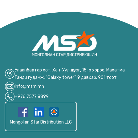
Улаанбаатар хот, Хан-Уул дүүрэг, 15-р хороо, Махатма
Ганди гудамж, “Galaxy tower”, 9 давхар, 901 тоот
info@msm.mn
+976 7577 8899
Mongolian Star Distribution LLC