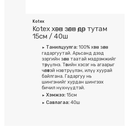
Kotex
Kotex хөвөн зөөлөн өдөр тутам
15см / 40ш
Танилцуулга:
100% хөвөн зөөлөн
гадаргуутай. Арьсанд дээд
зэргийн зөөлөн таатай мэдрэмжийг
төрүүлнэ. Төвийн хэсэг нь агаарыг
чөлөөтэй нэвтрүүлэн, илүү хуурай
байлгана. Гадаргуу нь
шингэнийг хурдан шингээх
бичил нүхнүүдтэй.
Хэмжээ:
15см
Савлагаа:
40ш