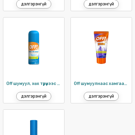
P/S
дэлгэрэнгүй
дэлгэрэнгүй
PARODONTAX
PATRON
PEPSODENT
PRINGLES
PRONTO
RAID
SCOTT
SENSODYNE
Off шумуул, хөх түрүүнээс хамгаалах шүршигч
Off шумуулнаас хамгаалах хүүхдийн тос / 50мл
SPLAT
дэлгэрэнгүй
дэлгэрэнгүй
SUNLIGHT
SUNSILK
SURF
TOILET DUCK