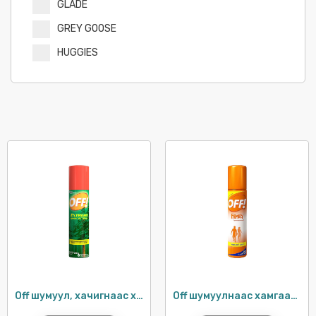
GLADE
GREY GOOSE
HUGGIES
HUGGIES
JOSE CUERVO
KELLOGG'S
KLEENEX
KOREGA
KOTEX
LIPTON
MR MUSCLE
OFF
OMO
Off шумуул, хачигнаас хамгаалах шүршигч
Off шумуулнаас хамгаалах гэр бүлийн шүршигч