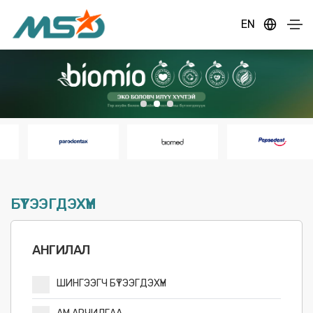
EN
БҮТЭЭГДЭХҮҮН
АНГИЛАЛ
ШИНГЭЭГЧ БҮТЭЭГДЭХҮҮН