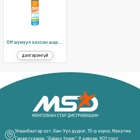
TRESEMME
VASELINE
VISO
УТЕНОК
Off шумуул хазсан шархыг анагаагч гель / 25мл
дэлгэрэнгүй
Улаанбаатар хот, Хан-Уул дүүрэг, 15-р хороо, Махатма
Ганди гудамж, “Galaxy tower”, 9 давхар, 901 тоот