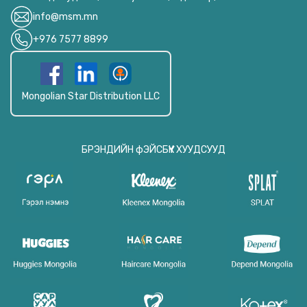
info@msm.mn
+976 7577 8899
Mongolian Star Distribution LLC
БРЭНДИЙН фЭЙСБҮҮК ХУУДСУУД