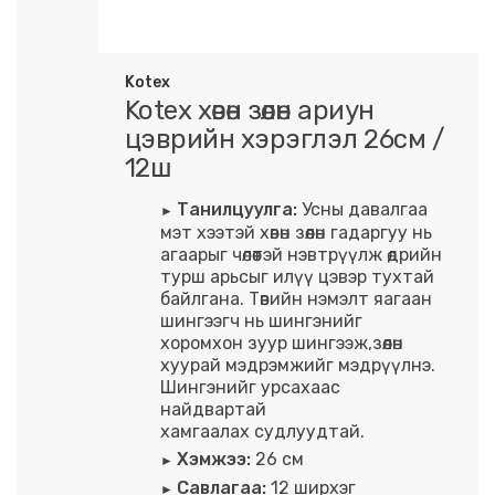
Kotex
Kotex хөвөн зөөлөн ариун
цэврийн хэрэглэл 26см /
12ш
Танилцуулга:
Усны давалгаа
мэт хээтэй хөвөн зөөлөн гадаргуу нь
агаарыг чөлөөтэй нэвтрүүлж өдрийн
турш арьсыг илүү цэвэр тухтай
байлгана. Төвийн нэмэлт яагаан
шингээгч нь шингэнийг
хоромхон зуур шингээж,зөөлөн
хуурай мэдрэмжийг мэдрүүлнэ.
Шингэнийг урсахаас
найдвартай
хамгаалах судлуудтай.
Хэмжээ:
26 см
Савлагаа:
12 ширхэг