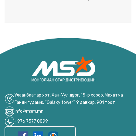
Улаанбаатар хот, Хан-Уул дүүрэг, 15-р хороо, Махатма
Ганди гудамж, “Galaxy tower”, 9 давхар, 901 тоот
info@msm.mn
+976 7577 8899