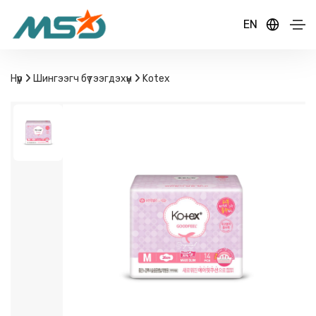
EN
Нүүр
Шингээгч бүтээгдэхүүн
Kotex