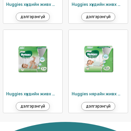
Huggies хүүхдийн живх №3 (7-11кг) / 24ш
Huggies хүүхдийн живх №2 (3-8кг) / 70ш
дэлгэрэнгүй
дэлгэрэнгүй
Huggies хүүхдийн живх №2 (3-8кг) / 24ш
Huggies нярайн живх №1 (5кг хүртэл) / 24ш
дэлгэрэнгүй
дэлгэрэнгүй