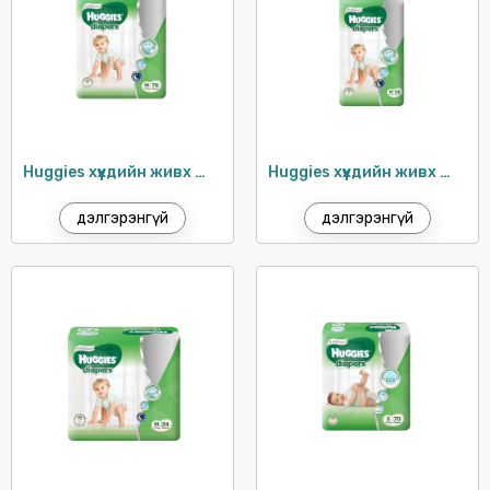
Huggies хүүхдийн живх №3 (7-11кг) / 76ш
Huggies хүүхдийн живх №3 (7-11кг) / 54ш
дэлгэрэнгүй
дэлгэрэнгүй