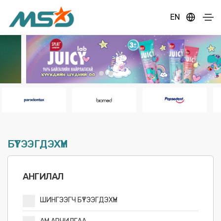
EN
БҮТЭЭГДЭХҮҮН
АНГИЛАЛ
ШИНГЭЭГЧ БҮТЭЭГДЭХҮҮН