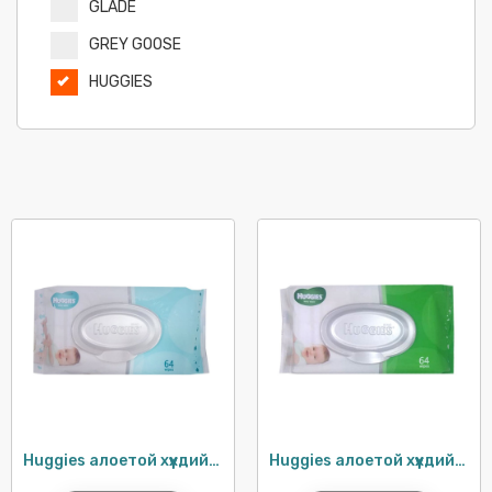
GLADE
GREY GOOSE
HUGGIES
HUGGIES
JOSE CUERVO
KELLOGG'S
KLEENEX
KOREGA
KOTEX
LIPTON
MR MUSCLE
OFF
OMO
Huggies алоетой хүүхдийн салфетка / 64ш
Huggies алоетой хүүхдийн салфетка / 64ш