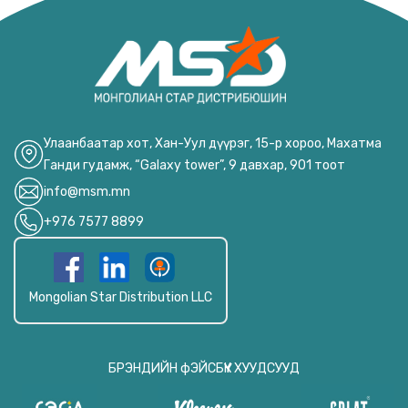
Улаанбаатар хот, Хан-Уул дүүрэг, 15-р хороо, Махатма
Ганди гудамж, “Galaxy tower”, 9 давхар, 901 тоот
info@msm.mn
+976 7577 8899
Mongolian Star Distribution LLC
БРЭНДИЙН фЭЙСБҮҮК ХУУДСУУД