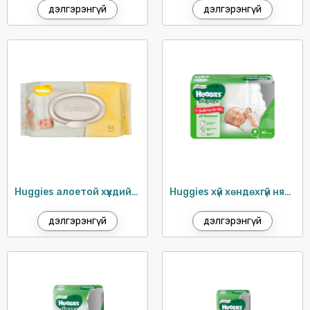
P/S
дэлгэрэнгүй
дэлгэрэнгүй
PARODONTAX
PATRON
PEPSODENT
PRINGLES
PRONTO
RAID
SCOTT
SENSODYNE
Huggies алоетой хүүхдийн салфетка / 64ш
Huggies хүй хөндөхгүй нярайн живх (4кг хүртэл) / 30ш
SPLAT
дэлгэрэнгүй
дэлгэрэнгүй
SUNLIGHT
SUNSILK
SURF
TOILET DUCK