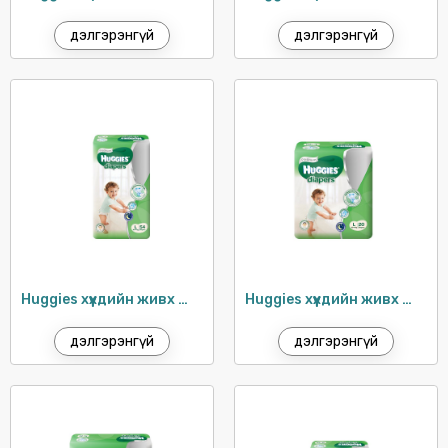
дэлгэрэнгүй
дэлгэрэнгүй
Huggies хүүхдийн живх №4 (10-14кг) / 54ш
Huggies хүүхдийн живх №4 (10-14кг) / 20ш
дэлгэрэнгүй
дэлгэрэнгүй