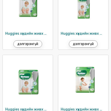
TRESEMME
VASELINE
VISO
УТЕНОК
Huggies хүүхдийн живх №5 (12-18кг) / 70ш
Huggies хүүхдийн живх №5 (12-18кг) / 46ш
дэлгэрэнгүй
дэлгэрэнгүй
Huggies хүүхдийн живх №5 (12-18кг) / 20ш
Huggies хүүхдийн живх №4 (10-14кг) / 74ш