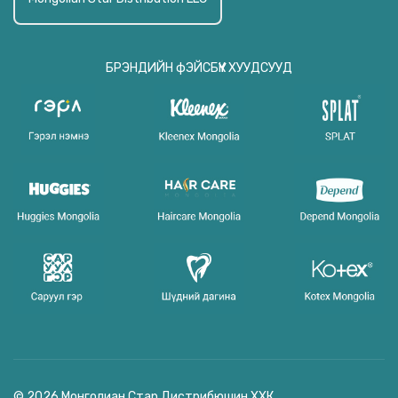
БРЭНДИЙН фЭЙСБҮҮК ХУУДСУУД
© 2026 Монголиан Стар Дистрибюшин ХХК