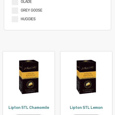
GLADE
GREY GOOSE
HUGGIES
HUGGIES
JOSE CUERVO
KELLOGG'S
KLEENEX
KOREGA
KOTEX
LIPTON
MR MUSCLE
OFF
OMO
Lipton STL Chamomile
Lipton STL Lemon