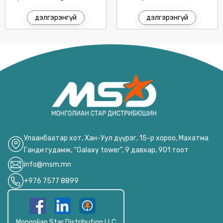
дэлгэрэнгүй
дэлгэрэнгүй
Улаанбаатар хот, Хан-Уул дүүрэг, 15-р хороо, Махатма
Ганди гудамж, “Galaxy tower”, 9 давхар, 901 тоот
info@msm.mn
+976 7577 8899
Mongolian Star Distribution LLC