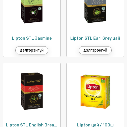
TRESEMME
VASELINE
VISO
УТЕНОК
Lipton STL Jasmine
Lipton STL Earl Grey цай
дэлгэрэнгүй
дэлгэрэнгүй
Lipton STL English Breakfast цай
Lipton цай / 100ш