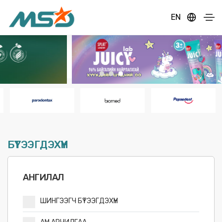
EN
БҮТЭЭГДЭХҮҮН
АНГИЛАЛ
ШИНГЭЭГЧ БҮТЭЭГДЭХҮҮН