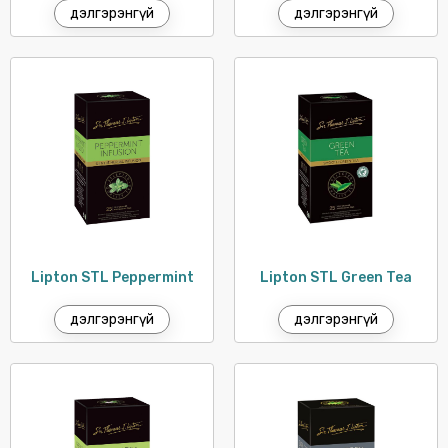
P/S
дэлгэрэнгүй
дэлгэрэнгүй
PARODONTAX
PATRON
PEPSODENT
PRINGLES
PRONTO
RAID
SCOTT
SENSODYNE
Lipton STL Peppermint
Lipton STL Green Tea
SPLAT
дэлгэрэнгүй
дэлгэрэнгүй
SUNLIGHT
SUNSILK
SURF
TOILET DUCK