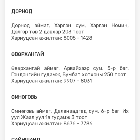
ДОРНОД
Дорнод аймаг, Хэрлэн сум, Хэрлэн Номин,
Дэлгэр төв 2 давхар 203 тоот
Хариуцсан ажилтан: 8005 - 1428
ӨВӨРХАНГАЙ
Өвөрхангай аймаг, Арвайхээр сум, 5-р баг,
Гэндэнгийн гудамж, Бумбат хотхоны 250 тоот
Хариуцсан ажилтан: 9907 - 8031
ӨМНӨГОВЬ
Өмнөговь аймаг, Даланзадгад сум, 6-р баг, Их
уул Жаал уул 1в гудамж 3 тоот
Хариуцсан ажилтан: 8676 - 7786
САЙНШАНД