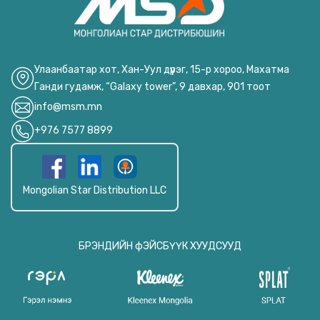
Улаанбаатар хот, Хан-Уул дүүрэг, 15-р хороо, Махатма
Ганди гудамж, “Galaxy tower”, 9 давхар, 901 тоот
info@msm.mn
+976 7577 8899
Mongolian Star Distribution LLC
БРЭНДИЙН фЭЙСБҮҮК ХУУДСУУД