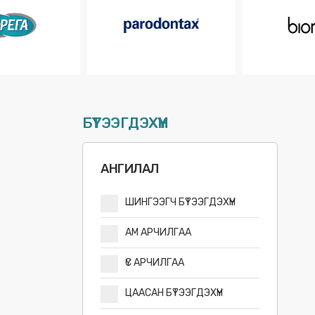
БҮТЭЭГДЭХҮҮН
АНГИЛАЛ
ШИНГЭЭГЧ БҮТЭЭГДЭХҮҮН
АМ АРЧИЛГАА
ҮС АРЧИЛГАА
ЦААСАН БҮТЭЭГДЭХҮҮН