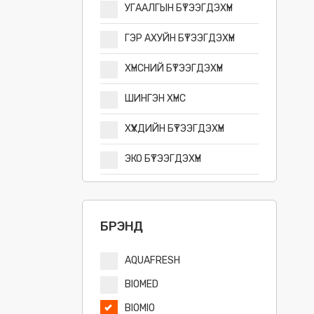
УГААЛГЫН БҮТЭЭГДЭХҮҮН
ГЭР АХУЙН БҮТЭЭГДЭХҮҮН
ХҮНСНИЙ БҮТЭЭГДЭХҮҮН
ШИНГЭН ХҮНС
ХҮҮХДИЙН БҮТЭЭГДЭХҮҮН
ЭКО БҮТЭЭГДЭХҮҮН
БРЭНД
AQUAFRESH
BIOMED
BIOMIO