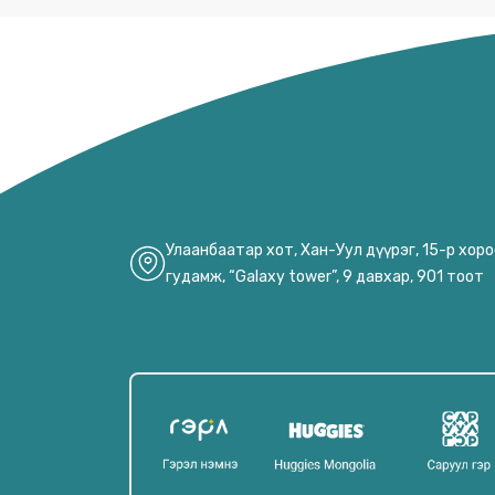
JOSE CUERVO
KELLOGG'S
KLEENEX
KOREGA
KOTEX
LIPTON
MR MUSCLE
Улаанбаатар хот, Хан-Уул дүүрэг, 15-р хор
гудамж, “Galaxy tower”, 9 давхар, 901 тоот
OFF
OMO
P/S
PARODONTAX
PATRON
PEPSODENT