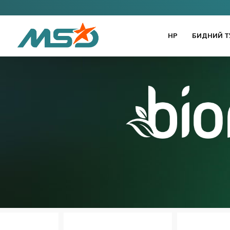
НҮҮР
БИДНИЙ Т