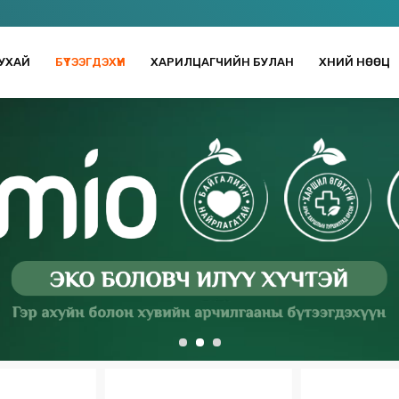
УХАЙ
БҮТЭЭГДЭХҮҮН
ХАРИЛЦАГЧИЙН БУЛАН
ХҮНИЙ НӨӨЦ