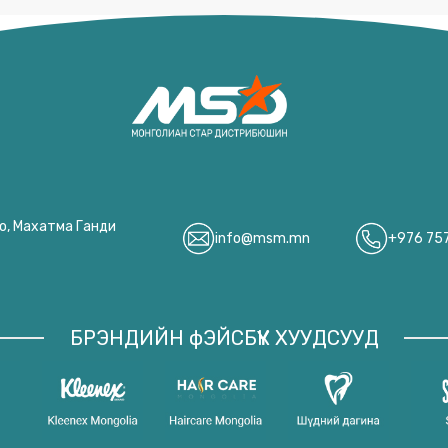
оо, Махатма Ганди
info@msm.mn
+976 75
БРЭНДИЙН фЭЙСБҮҮК ХУУДСУУД