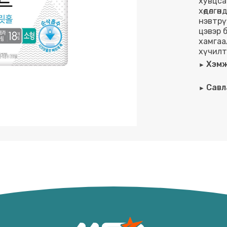
хувцса
хөдөлгө
нэвтрү
цэвэр б
хамгаа
хүчилт
Хэмж
Савл