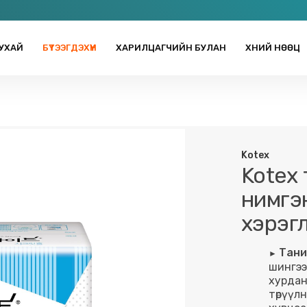
УХАЙ
БҮТЭЭГДЭХҮҮН
ХАРИЛЦАГЧИЙН БУЛАН
ХҮНИЙ НӨӨЦ
Kotex
Kotex 
нимгэ
хэрэгл
Тани
шингээ
хурдан
төрүүл