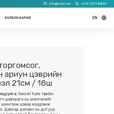
info@msm.mn
+976 7577 8899
EN
ХОЛБОО БАРИХ
торгомсог,
н ариун цэврийн
эл 21см / 18ш
лцуулга:
Secret hole төвийн
гч давхрага нь шингэнийг
 шингээж цэвэр мэдрэмж
нэ. Давхар далавч нь дотуур