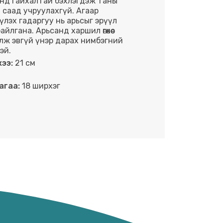
нд гайхалтай бэхлэгдэж таны
өнд саад учруулахгүй. Агаар
үлэх гадаргуу нь арьсыг эрүүл
айлгана. Арьсанд харшил өгөхөөс
лж эвгүй үнэр дарах нимбэгний
эй.
ээ:
21 см
агаа:
18 ширхэг