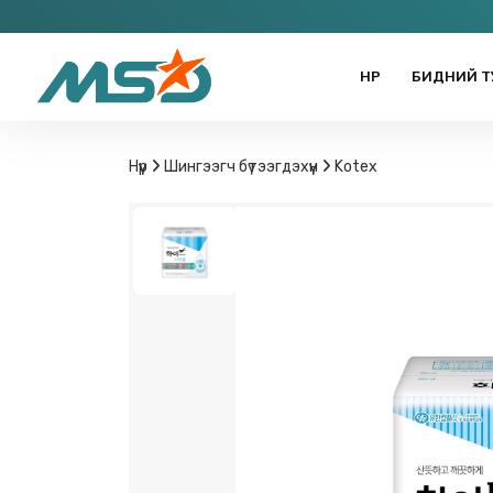
НҮҮР
БИДНИЙ Т
Нүүр
Шингээгч бүтээгдэхүүн
Kotex