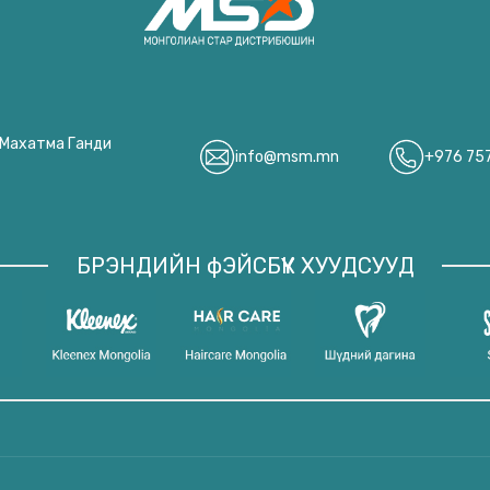
, Махатма Ганди
info@msm.mn
+976 75
БРЭНДИЙН фЭЙСБҮҮК ХУУДСУУД