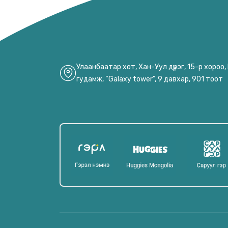
Улаанбаатар хот, Хан-Уул дүүрэг, 15-р хороо
гудамж, “Galaxy tower”, 9 давхар, 901 тоот