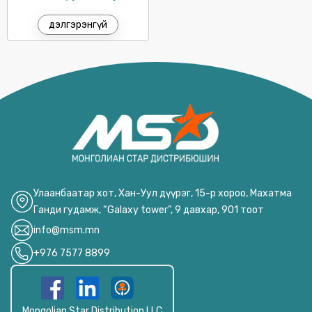
дэлгэрэнгүй
Улаанбаатар хот, Хан-Уул дүүрэг, 15-р хороо, Махатма
Ганди гудамж, “Galaxy tower”, 9 давхар, 901 тоот
info@msm.mn
+976 7577 8899
Mongolian Star Distribution LLC