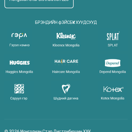
БРЭНДИЙН фЭЙСБҮҮК ХУУДСУУД
© 2026 Монголиан Стар Дистрибюшин ХХК