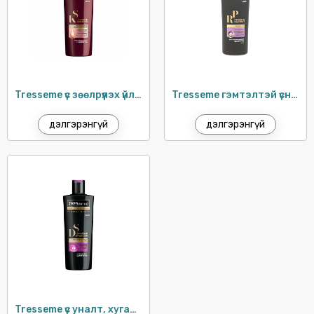
TRESEMME
VASELINE
VISO
УТЕНОК
Tresseme үс зөөлрүүлэх үйлчилгээтэй шампунь / 400мл
Tresseme гэмтэлтэй үсний шампунь / 400мл
дэлгэрэнгүй
дэлгэрэнгүй
Tresseme үс уналт, хугаралтын эсрэг шампунь / 400мл