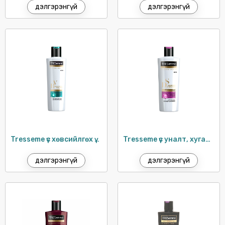
P/S
дэлгэрэнгүй
дэлгэрэнгүй
PARODONTAX
PATRON
PEPSODENT
PRINGLES
PRONTO
RAID
SCOTT
SENSODYNE
Tresseme үс хөвсийлгөх үйлчилгээтэй ангижруулагч / 400мл
Tresseme үс уналт, хугаралтын эсрэг ангижруулагч / 400мл
SPLAT
дэлгэрэнгүй
дэлгэрэнгүй
SUNLIGHT
SUNSILK
SURF
TOILET DUCK