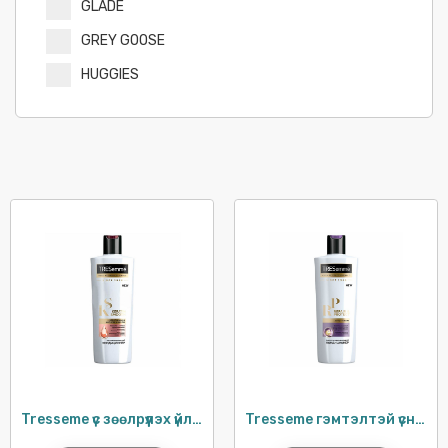
GLADE
GREY GOOSE
HUGGIES
HUGGIES
JOSE CUERVO
KELLOGG'S
KLEENEX
KOREGA
KOTEX
LIPTON
MR MUSCLE
OFF
OMO
Tresseme үс зөөлрүүлэх үйлчилгээтэй ангижруулагч / 400мл
Tresseme гэмтэлтэй үсний ангижруулагч / 400мл