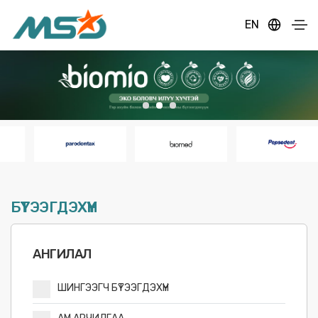
EN
БҮТЭЭГДЭХҮҮН
АНГИЛАЛ
ШИНГЭЭГЧ БҮТЭЭГДЭХҮҮН