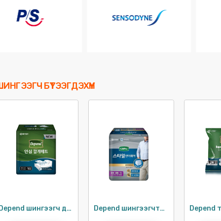
ШИНГЭЭГЧ БҮТЭЭГДЭХҮҮН
Depend шингээгч дэвсгэр / 10ш
Depend шингээгчтэй дотуур хувцас M-L / 2ш