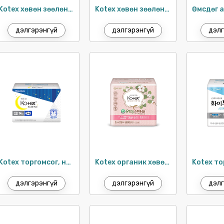
Kotex хөвөн зөөлөн өдөр тутам 17.5см / 36ш
Kotex хөвөн зөөлөн өдөр тутам 15см / 40ш
дэлгэрэнгүй
дэлгэрэнгүй
дэлг
Kotex торгомсог, нимгэн шөнийн хэрэглэл 33см / 14ш
Kotex органик хөвөн зөөлөн өдөр тутам 17.5см / 18ш
дэлгэрэнгүй
дэлгэрэнгүй
дэлг