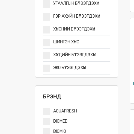
УГААЛГЫН БҮТЭЭГДЭХҮҮН
ГЭР АХУЙН БҮТЭЭГДЭХҮҮН
ХҮНСНИЙ БҮТЭЭГДЭХҮҮН
ШИНГЭН ХҮНС
ХҮҮХДИЙН БҮТЭЭГДЭХҮҮН
ЭКО БҮТЭЭГДЭХҮҮН
БРЭНД
AQUAFRESH
BIOMED
BIOMIO