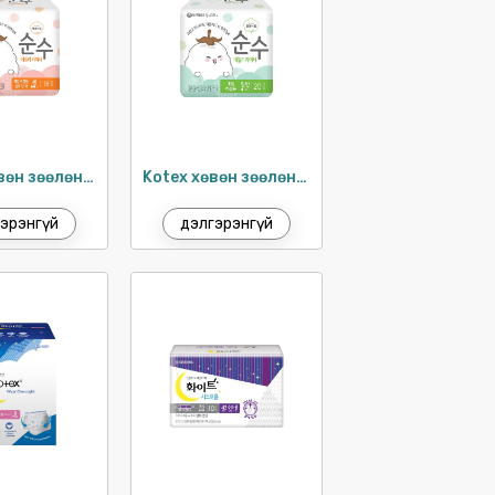
Kotex хөвөн зөөлөн өдөр тутам 17.5см / 20ш
Kotex хөвөн зөөлөн өдөр тутам 15см / 20ш
эрэнгүй
дэлгэрэнгүй