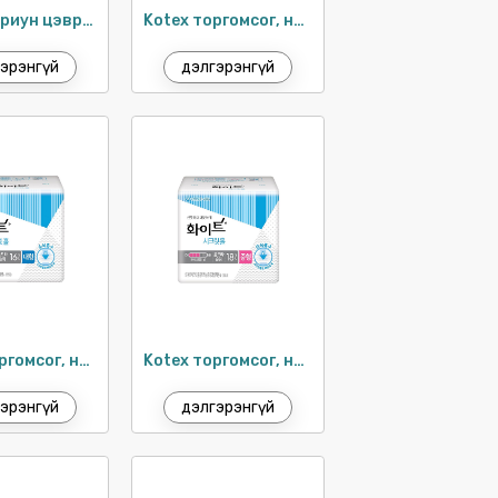
Өмсдөг ариун цэврийн хэрэглэл S-M / 8ш
Kotex торгомсог, нимгэн шөнийн хэрэглэл 42см / 10ш
эрэнгүй
дэлгэрэнгүй
Kotex торгомсог, нимгэн ариун цэврийн хэрэглэл 26см / 16ш
Kotex торгомсог, нимгэн ариун цэврийн хэрэглэл 24см / 18ш
эрэнгүй
дэлгэрэнгүй