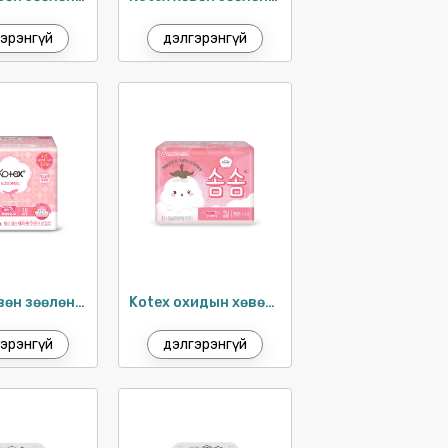
эрэнгүй
дэлгэрэнгүй
Kotex хөвөн зөөлөн, нимгэн ариун цэврийн хэрэглэл 24см / 18ш
Kotex охидын хөвөн зөөлөн хэрэглэл 23 см / 14ш
эрэнгүй
дэлгэрэнгүй