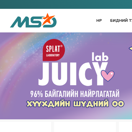
НҮҮР
БИДНИЙ Т