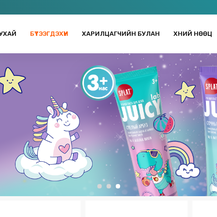
УХАЙ
БҮТЭЭГДЭХҮҮН
ХАРИЛЦАГЧИЙН БУЛАН
ХҮНИЙ НӨӨЦ