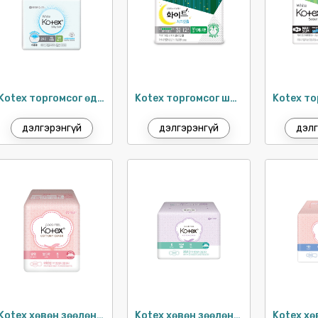
Kotex торгомсог өдөр тутам 15см / 24ш
Kotex торгомсог шөнийн ариун цэврийн хэрэглэл 33см / 12ш
дэлгэрэнгүй
дэлгэрэнгүй
дэлг
Kotex хөвөн зөөлөн, нимгэн хэрэглэл 24см / 8ш
Kotex хөвөн зөөлөн ариун цэврийн хэрэглэл 24см / 18ш