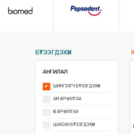
БҮТЭЭГДЭХҮҮН
АНГИЛАЛ
ШИНГЭЭГЧ БҮТЭЭГДЭХҮҮН
АМ АРЧИЛГАА
ҮС АРЧИЛГАА
ЦААСАН БҮТЭЭГДЭХҮҮН