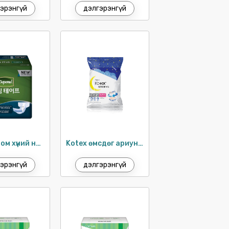
эрэнгүй
дэлгэрэнгүй
Depend том хүний наадаг шингээгч S-M / 24ш
Kotex өмсдөг ариун цэврийн хэрэглэл S-M / 2ш
эрэнгүй
дэлгэрэнгүй