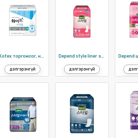
Kotex торгомсог, нимгэн ариун цэврийн хэрэглэл 21см / 18ш
Depend style liner эмэгтэй шингээгч / 28ш
дэлгэрэнгүй
дэлгэрэнгүй
дэлг