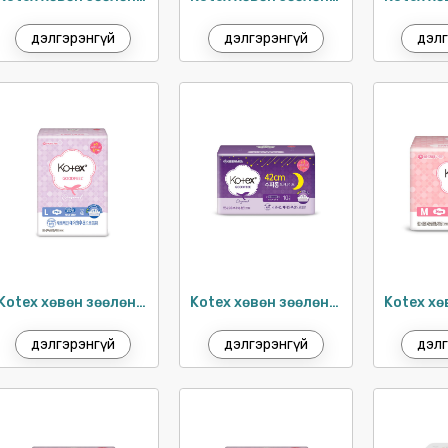
дэлгэрэнгүй
дэлгэрэнгүй
дэлг
Kotex хөвөн зөөлөн ариун цэврийн хэрэглэл 29см / 32ш
Kotex хөвөн зөөлөн, шөнийн урт хэрэглэл 42см / 10ш
дэлгэрэнгүй
дэлгэрэнгүй
дэлг