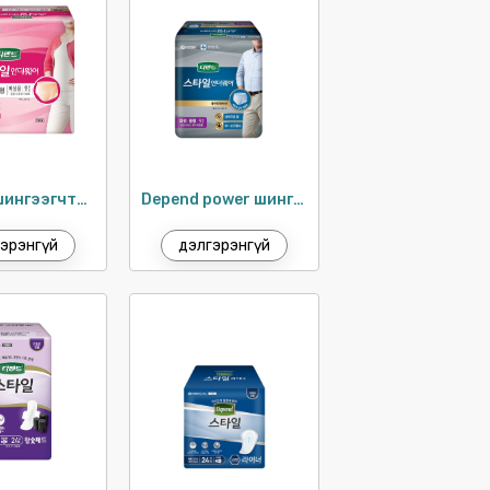
Depend шингээгчтэй эмэгтэй дотуур хувцас /
Depend power шингээгчтэй эрэгтэй дотуур хувцас / 9ш
эрэнгүй
дэлгэрэнгүй