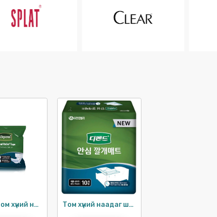
Depend том хүний наадаг шингээгч S-M
Том хүний наадаг шингээгч