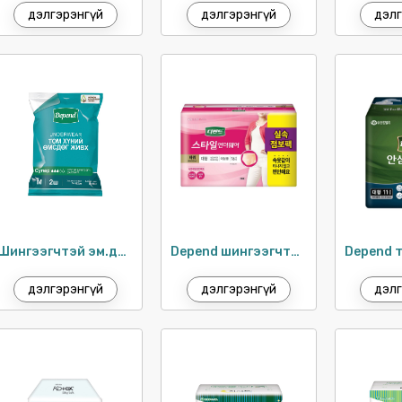
дэлгэрэнгүй
дэлгэрэнгүй
дэлг
Шингээгчтэй эм.дотуур хувцас M-L /
Depend шингээгчтэй эмэгтэй дотуур хувцас / 16ш
дэлгэрэнгүй
дэлгэрэнгүй
дэлг