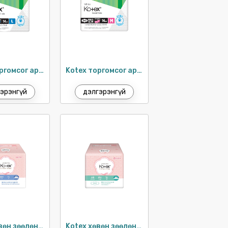
Kotex торгомсог ариун цэврийн хэрэглэл 29см / 14ш
Kotex торгомсог ариун цэврийн хэрэглэл 26см / 14ш
эрэнгүй
дэлгэрэнгүй
Kotex хөвөн зөөлөн, нимгэн хэрэглэл 26см / 16ш
Kotex хөвөн зөөлөн, нимгэн хэрэглэл 21см / 18ш