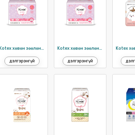
Kotex хөвөн зөөлөн ариун цэврийн хэрэглэл 29см / 12ш
Kotex хөвөн зөөлөн ариун цэврийн хэрэглэл 26см / 12ш
дэлгэрэнгүй
дэлгэрэнгүй
дэлг