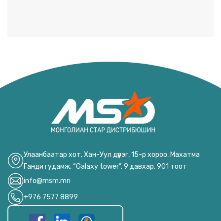
Улаанбаатар хот, Хан-Уул дүүрэг, 15-р хороо, Махатма
Ганди гудамж, “Galaxy tower”, 9 давхар, 901 тоот
info@msm.mn
+976 7577 8899