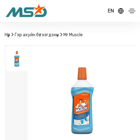
EN
Нүүр
Гэр ахуйн бүтээгдэхүүн
Mr Muscle