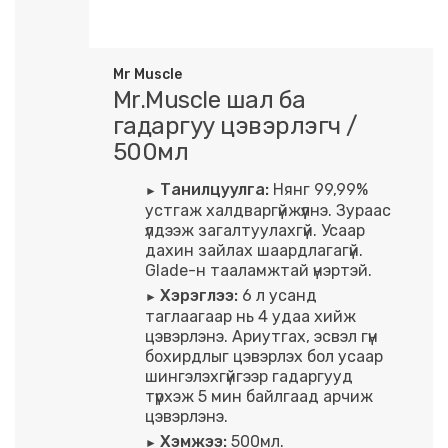
Mr Muscle
Mr.Muscle шал ба
гадаргуу цэвэрлэгч /
500мл
Танилцуулга:
Нянг 99,99%
устгаж халдваргүйжүүлнэ. Зураас
үлдээж загалтуулахгүй. Усаар
дахин зайлах шаардлагагүй.
Glade-н тааламжтай үнэртэй.
Хэрэглээ:
6 л усанд
таглаагаар нь 4 удаа хийж
цэвэрлэнэ. Ариутгах, эсвэл гүн
бохирдлыг цэвэрлэх бол усаар
шингэлэхгүйгээр гадаргууд
түрхэж 5 мин байлгаад арчиж
цэвэрлэнэ.
Хэмжээ:
500мл.