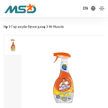
EN
Нүүр
Гэр ахуйн бүтээгдэхүүн
Mr Muscle