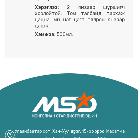
Хэрэглээ:
2 янзаар шүршигч
хоолойтой. Том талбайд тархаж
цацна, мөн нэг цэгт төвлөрсөн янзаар
цацна.
Хэмжээ:
500мл.
Улаанбаатар хот, Хан-Уул дүүрэг, 15-р хороо, Махатма