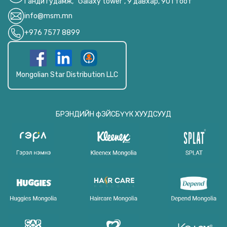
Ганди гудамж, “Galaxy tower”, 9 давхар, 901 тоот
info@msm.mn
+976 7577 8899
Mongolian Star Distribution LLC
БРЭНДИЙН фЭЙСБҮҮК ХУУДСУУД