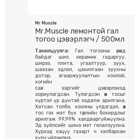
Mr Muscle
Mr.Muscle лемонтой гал
тогоо цэвэрлэгч / 500мл
Танилцуулга:
Гал тогооны өрөөнд
байдаг шил, керамик гадаргуу,
ширээ, плита, угаалтуур, зуух,
шаазан эдлэл, цахилгаан зуухны
дотор, агааржуулалтын хоолой,
хогийн
сав зэргийг цэвэрлэхэд
зориулагдсан. Түлэгдсэн өөх тосыг
хүртэл үр дүнтэй задалж арилгана.
Хатсан толбо, хоолны үлдэгдэл, өөх
тос гэх мэт бүх төрлийн бохирдлыг
арилгаж 99,99% халдваргүйжүүлнэ.
Эд зүйлсийг шинэ мэт гялалзуулна.
Хүрхэд хэцүү газарт ч хялбархан
хүрч үйлчилнэ.