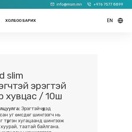
info@msm.mn
+976 7577 8899
EN
ХОЛБОО БАРИХ
 slim
эгчтэй эрэгтэй
р хувцас / 10ш
лцуулга:
Эрэгтэйчүүдэд
сан уг өмсдөг шингээгч нь
г түргэн хугацаанд шингээж
 хуурай, таатай байлгана.