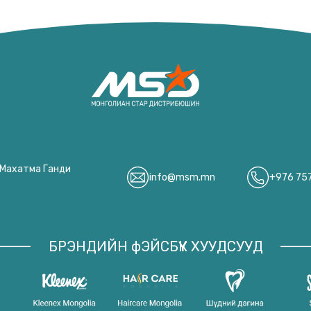
, Махатма Ганди
info@msm.mn
+976 75
БРЭНДИЙН фЭЙСБҮҮК ХУУДСУУД