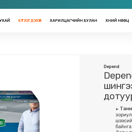
УХАЙ
БҮТЭЭГДЭХҮҮН
ХАРИЛЦАГЧИЙН БУЛАН
ХҮНИЙ НӨӨЦ
Depend
Depend
шингэ
дотуу
Тани
зориул
шээсий
байнга