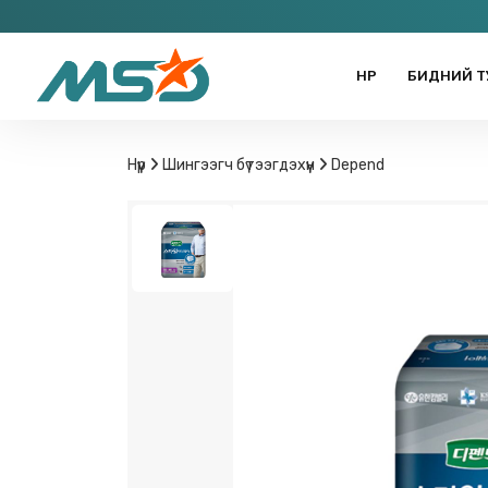
НҮҮР
БИДНИЙ Т
Нүүр
Шингээгч бүтээгдэхүүн
Depend