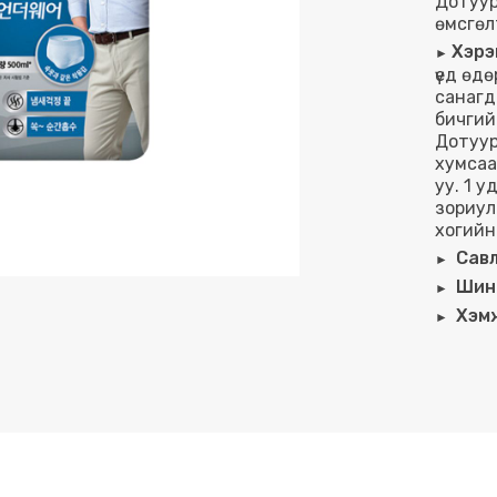
Дотуур
өмсгөл
Хэрэ
үед өд
санагд
бичгий
Дотуур
хумсаа
уу. 1 
зориул
хогийн
Савл
Шинг
Хэмж