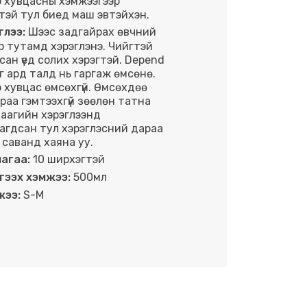
 хувцасны хэмжээгээр
тэй тул биед маш эвтэйхэн.
глээ:
Шээс задгайрах өвчний
өр тутамд хэрэглэнэ. Чийгтэй
сан үед солих хэрэгтэй. Depend
г ард талд нь гаргаж өмсөнө.
 хувцас өмсөхгүй. Өмсөхдөө
раа гэмтээхгүй зөөлөн татна
удаагийн хэрэглээнд
агдсан тул хэрэглэсний дараа
 саванд хаяна уу.
агаа:
10 ширхэгтэй
ээх хэмжээ:
500мл
ээ:
S-M