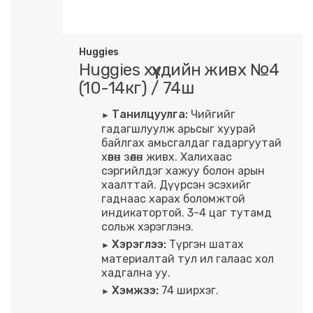
Huggies
Huggies хүүхдийн живх №4
(10-14кг) / 74ш
Танилцуулга:
Чийгийг
гадагшлуулж арьсыг хуурай
байлгах амьсгалдаг гадаргуутай
хөвөн зөөлөн живх. Халихаас
сэргийлдэг хажуу болон арын
хаалттай. Дүүрсэн эсэхийг
гаднаас харах боломжтой
индикатортой. 3-4 цаг тутамд
сольж хэрэглэнэ.
Хэрэглээ:
Түргэн шатах
материалтай тул ил галаас хол
хадгална уу.
Хэмжээ:
74 ширхэг.