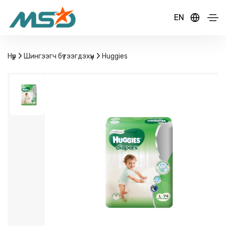
EN
Нүүр
Шингээгч бүтээгдэхүүн
Huggies