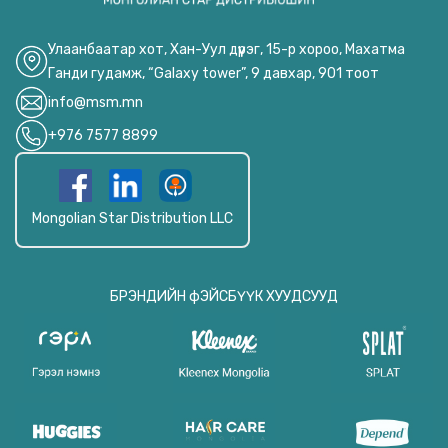
Улаанбаатар хот, Хан-Уул дүүрэг, 15-р хороо, Махатма
Ганди гудамж, “Galaxy tower”, 9 давхар, 901 тоот
info@msm.mn
+976 7577 8899
Mongolian Star Distribution LLC
БРЭНДИЙН фЭЙСБҮҮК ХУУДСУУД