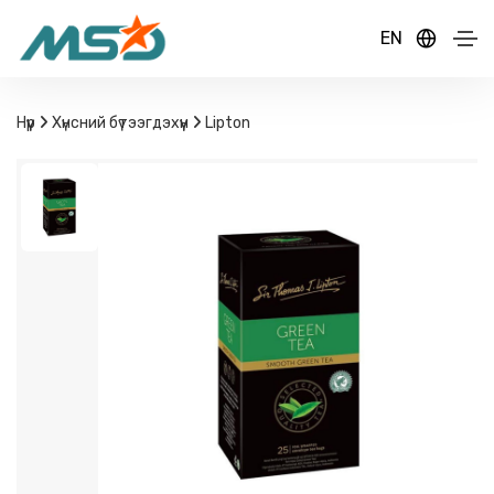
EN
Нүүр
Хүнсний бүтээгдэхүүн
Lipton