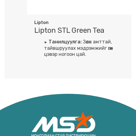
Lipton
Lipton STL Green Tea
Танилцуулга:
Зөөлөн амттай,
тайвшруулах мэдрэмжийг өгөх
цэвэр ногоон цай.