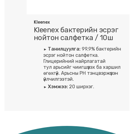
Kleenex
Kleenex бактерийн эсрэг
нойтон салфетка / 10ш
Танилцуулга:
99,9% бактерийн
эсрэг нойтон салфетка.
Глицерийний найрлагатай
тул арьсийг чиигшүүлэх ба харшил
өгөхгүй. Арьсны PH тэнцвэржүүлэн
үйлчилгээтэй.
Хэмжээ:
20 ширхэг.