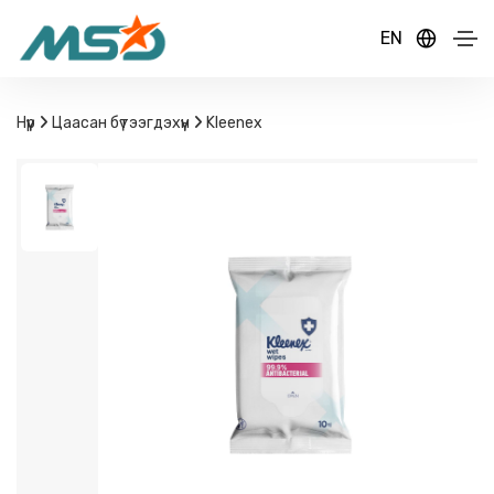
EN
Нүүр
Цаасан бүтээгдэхүүн
Kleenex