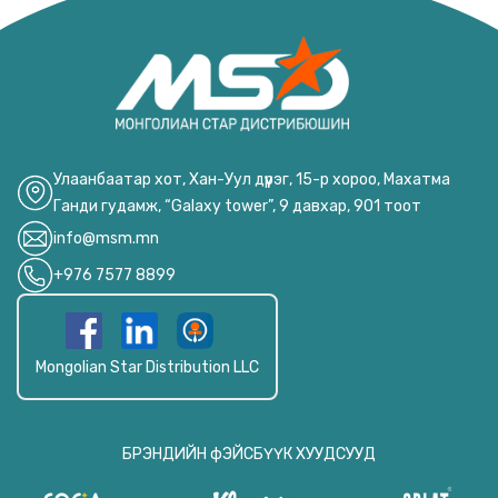
Улаанбаатар хот, Хан-Уул дүүрэг, 15-р хороо, Махатма
Ганди гудамж, “Galaxy tower”, 9 давхар, 901 тоот
info@msm.mn
+976 7577 8899
Mongolian Star Distribution LLC
БРЭНДИЙН фЭЙСБҮҮК ХУУДСУУД