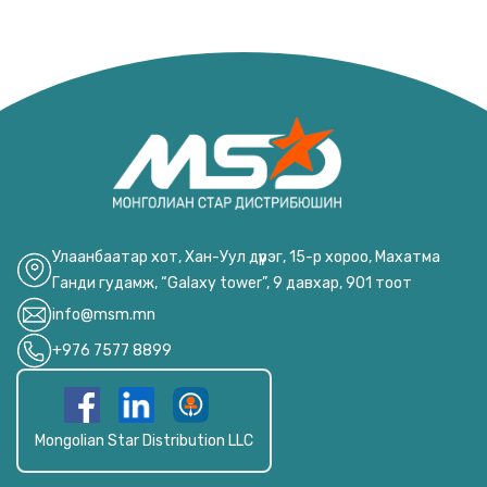
Улаанбаатар хот, Хан-Уул дүүрэг, 15-р хороо, Махатма
Ганди гудамж, “Galaxy tower”, 9 давхар, 901 тоот
info@msm.mn
+976 7577 8899
Mongolian Star Distribution LLC