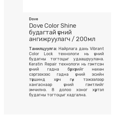
Dove
Dove Color Shine
будагтай үсний
ангижруулагч / 200мл
Танилцуулга:
Найрлага дахь Vibrant
Color Lock технологи нь үсний
будагны тогтоцыг удаашруулана.
Keratin Repair технологи нь гэмтсэн
үсний гадна бүрхүүлийг нөхөн
сэргээхээс гадна үсний эсийн
түвшинд хүрч гүн тэжээлээр
хангаснаар үсний гэмтлийг
эмчилнэ. 8 долоо хоног хүртэл
будагны тогтоцыг хадгална.