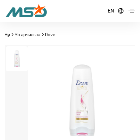
EN
Нүүр
Үс арчилгаа
Dove