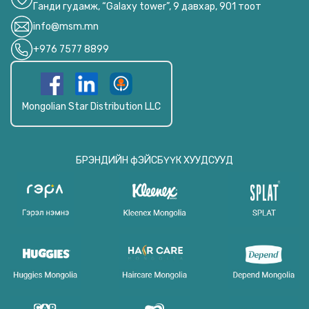
Ганди гудамж, “Galaxy tower”, 9 давхар, 901 тоот
info@msm.mn
+976 7577 8899
Mongolian Star Distribution LLC
БРЭНДИЙН фЭЙСБҮҮК ХУУДСУУД