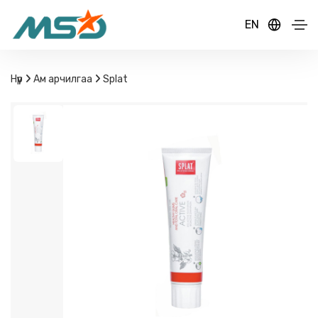
EN
Нүүр
Ам арчилгаа
Splat