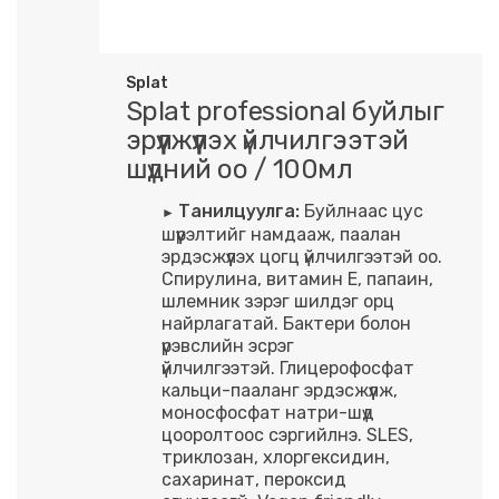
Splat
Splat professional буйлыг
эрүүлжүүлэх үйлчилгээтэй
шүдний оо / 100мл
Танилцуулга:
Буйлнаас цус
шүүрэлтийг намдааж, паалан
эрдэсжүүлэх цогц үйлчилгээтэй оо.
Спирулина, витамин Е, папаин,
шлемник зэрэг шилдэг орц
найрлагатай. Бактери болон
үрэвслийн эсрэг
үйлчилгээтэй. Глицерофосфат
кальци-пааланг эрдэсжүүлж,
моносфосфат натри-шүд
цооролтоос сэргийлнэ. SLES,
триклозан, хлоргексидин,
сахаринат, пероксид