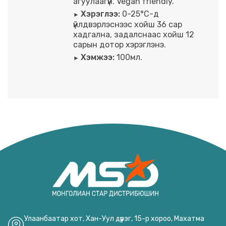
агуулаагүй. Vegan friendly.
Хэрэглээ:
0-25°C-д
үйлдвэрлэснээс хойш 36 сар
хадгална, задалснаас хойш 12
сарын дотор хэрэглэнэ.
Хэмжээ:
100мл.
Улаанбаатар хот, Хан-Уул дүүрэг, 15-р хороо, Махатма