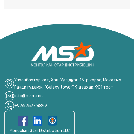
Улаанбаатар хот, Хан-Уул дүүрэг, 15-р хороо, Махатма
Ганди гудамж, “Galaxy tower”, 9 давхар, 901 тоот
info@msm.mn
+976 7577 8899
Mongolian Star Distribution LLC