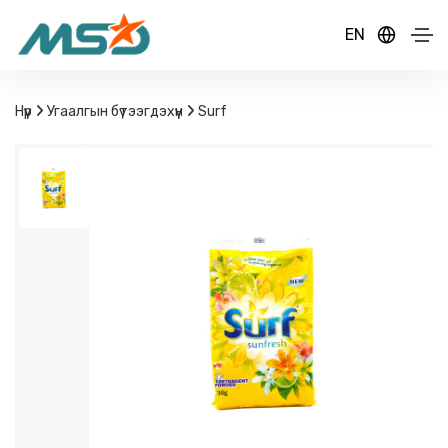
EN
Нүүр
Угаалгын бүтээгдэхүүн
Surf