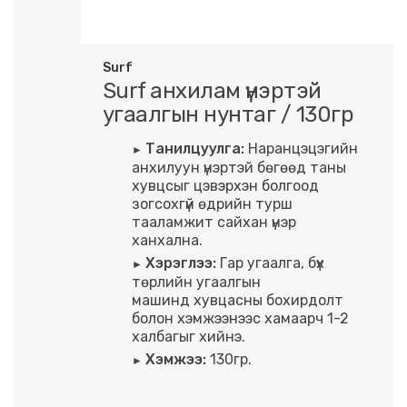
Surf
Surf анхилам үнэртэй
угаалгын нунтаг / 130гр
Танилцуулга:
Наранцэцэгийн
анхилуун үнэртэй бөгөөд таны
хувцсыг цэвэрхэн болгоод
зогсохгүй өдрийн турш
тааламжит сайхан үнэр
ханхална.
Хэрэглээ:
Гар угаалга, бүх
төрлийн угаалгын
машинд хувцасны бохирдолт
болон хэмжээнээс хамаарч 1-2
халбагыг хийнэ.
Хэмжээ:
130гр.