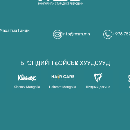
, Махатма Ганди
info@msm.mn
+976 75
БРЭНДИЙН фЭЙСБҮҮК ХУУДСУУД