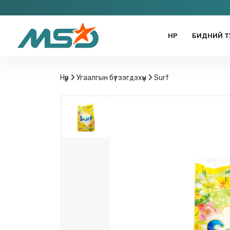
НҮҮР
БИДНИЙ Т
Нүүр
Угаалгын бүтээгдэхүүн
Surf