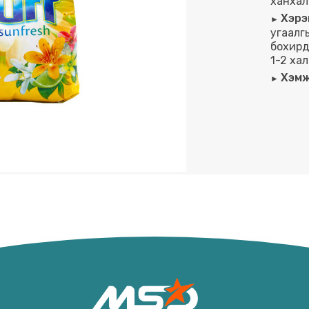
ханхал
Хэрэ
угаалг
бохирд
1-2 ха
Хэмж