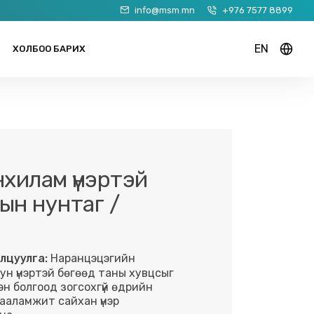
info@msm.mn
+976 7577 8899
EN
ХОЛБОО БАРИХ
нхилам үнэртэй
ын нунтаг /
лцуулга:
Наранцэцэгийн
ун үнэртэй бөгөөд таны хувцсыг
эн болгоод зогсохгүй өдрийн
ааламжит сайхан үнэр