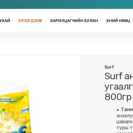
УХАЙ
БҮТЭЭГДЭХҮҮН
ХАРИЛЦАГЧИЙН БУЛАН
ХҮНИЙ НӨӨЦ
Surf
Surf а
угаалг
800гр
Тани
анхилу
цэвэрх
турш т