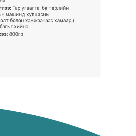
на.
глээ:
Гар угаалга, бүх төрлийн
ын машинд хувцасны
олт болон хэмжээнээс хамаарч
лбагыг хийнэ.
ээ:
800гр