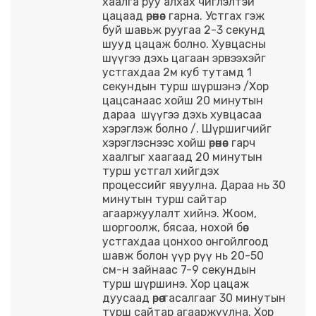
хаалга руу алхах чиглэлтэй
цацаад өрөөнөөс гарна. Устгах гэж
буй шавьж руугаа 2-3 секунд
шууд цацаж болно. Хувцасны
шүүгээ дэхь цагаан эрвээхэйг
устгахдаа 2м куб тутамд 1
секундын турш шүршэнэ /Хор
цацсанаас хойш 20 минутын
дараа шүүгээ дэхь хувцасаа
хэрэглэж болно /. Шүршигчийг
хэрэглэснээс хойш өрөөнөөс гарч
хаалгыг хаагаад 20 минутын
турш устгал хийгдэх
процессийг явуулна. Дараа нь 30
минутын турш сайтар
агааржуулалт хийнэ. Жоом,
шоргоолж, бясаа, нохой бөөс
устгахдаа цонхоо онгойлгоод
шавж болон үүр рүү нь 20-50
см-н зайнаас 7-9 секундын
турш шүршинэ. Хор цацаж
дуусаад өрөө тасалгааг 30 минутын
турш сайтар агааржуулна. Хор