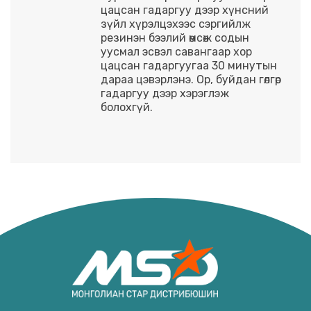
цацсан гадаргуу дээр хүнсний
зүйл хүрэлцэхээс сэргийлж
резинэн бээлий өмсөж содын
уусмал эсвэл савангаар хор
цацсан гадаргуугаа 30 минутын
дараа цэвэрлэнэ. Ор, буйдан гөлгөр
гадаргуу дээр хэрэглэж
болохгүй.