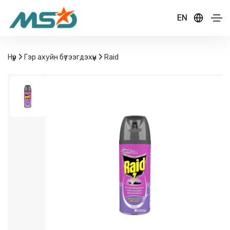
EN
Нүүр
Гэр ахуйн бүтээгдэхүүн
Raid