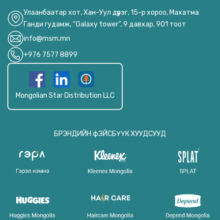
Улаанбаатар хот, Хан-Уул дүүрэг, 15-р хороо, Махатма
Ганди гудамж, “Galaxy tower”, 9 давхар, 901 тоот
info@msm.mn
+976 7577 8899
Mongolian Star Distribution LLC
БРЭНДИЙН фЭЙСБҮҮК ХУУДСУУД