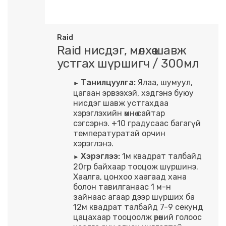
Raid
Raid нисдэг, мөлхөө шавж
устгах шүршигч / 300мл
Танилцуулга:
Ялаа, шумуул,
цагаан эрвээхэй, хэдгэнэ буюу
нисдэг шавж устгахдаа
хэрэглэхийн өмнө сайтар
сэгсэрнэ. +10 градусаас багагүй
температуратай орчин
хэрэглэнэ.
Хэрэглээ:
1м квадрат талбайд
20гр байхаар тооцож шүршинэ.
Хаалга, цонхоо хаагаад хана
болон тавилганаас 1 м-н
зайнаас агаар дээр шүрших ба
12м квадрат талбайд 7-9 секунд
цацахаар тооцоолж өрөөний голоос