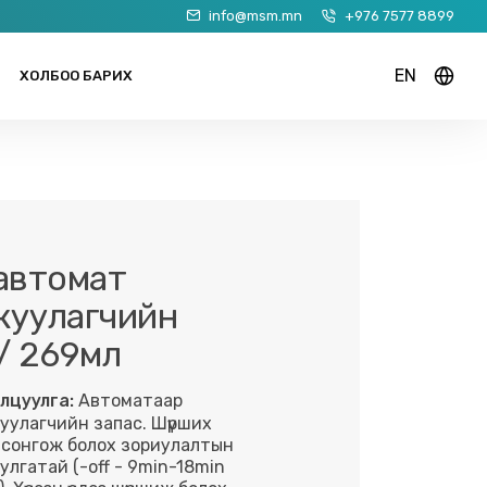
info@msm.mn
+976 7577 8899
EN
ХОЛБОО БАРИХ
 автомат
жуулагчийн
/ 269мл
лцуулга:
Автоматаар
уулагчийн запас. Шүрших
 сонгож болох зориулалтын
улгатай (-off - 9min-18min