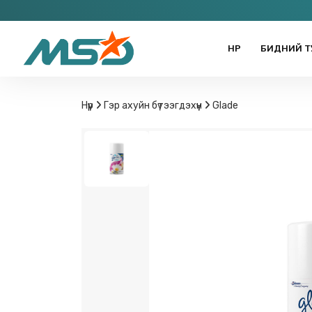
НҮҮР
БИДНИЙ Т
Нүүр
Гэр ахуйн бүтээгдэхүүн
Glade