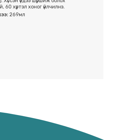
. Хүссэн үедээ шүршиж болох
, 60 хүртэл хоног үйлчилнэ.
ээ:
269мл