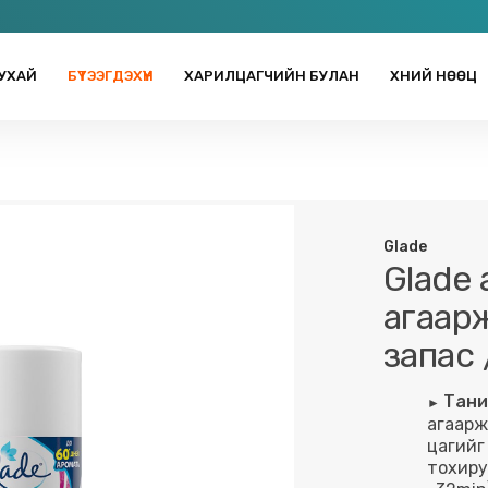
УХАЙ
БҮТЭЭГДЭХҮҮН
ХАРИЛЦАГЧИЙН БУЛАН
ХҮНИЙ НӨӨЦ
Glade
Glade
агаар
запас 
Тани
агаарж
цагийг
тохиру