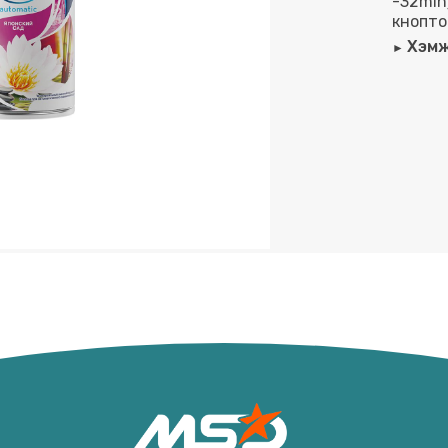
-32min)
кноптой
Хэмж