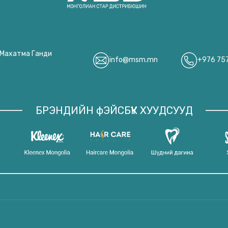
, Махатма Ганди
info@msm.mn
+976 75
БРЭНДИЙН фЭЙСБҮҮК ХУУДСУУД